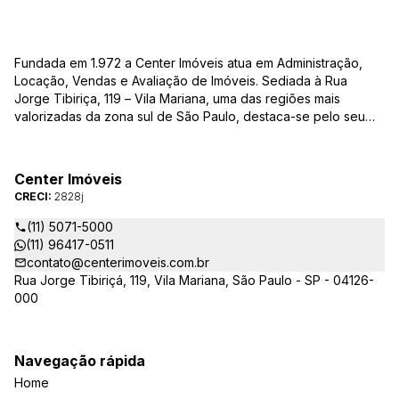
Fundada em 1.972 a Center Imóveis atua em Administração,
Locação, Vendas e Avaliação de Imóveis. Sediada à Rua
Jorge Tibiriça, 119 – Vila Mariana, uma das regiões mais
valorizadas da zona sul de São Paulo, destaca-se pelo seu
pioneirismo e alta qualidade na prestação de serviços. É
reconhecida pelo mercado imobiliário como uma das mais
atuantes imobiliárias da região, credenciada junto ao Conselho
Center Imóveis
Regional dos Corretores de Imóveis (CRECI) e associada ao
CRECI:
2828j
Sindicato das Empresas de Compra, Venda, Locação e
Administração de Imóveis Residenciais e Comerciais de São
(11) 5071-5000
Paulo (SECOVI).
(11) 96417-0511
contato@centerimoveis.com.br
Rua Jorge Tibiriçá, 119, Vila Mariana, São Paulo - SP - 04126-
000
Navegação rápida
Home