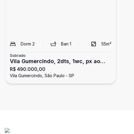
Dorm
2
Ban
1
55
m²
Sobrado
Vila Gumercindo, 2dts, 1wc, px ao
R$ 490.000,00
metrô!!
Vila Gumercindo, São Paulo - SP