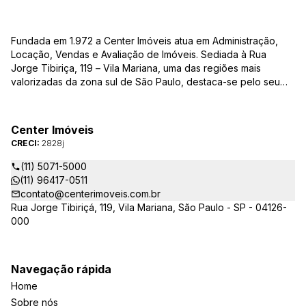
Fundada em 1.972 a Center Imóveis atua em Administração,
Locação, Vendas e Avaliação de Imóveis. Sediada à Rua
Jorge Tibiriça, 119 – Vila Mariana, uma das regiões mais
valorizadas da zona sul de São Paulo, destaca-se pelo seu
pioneirismo e alta qualidade na prestação de serviços. É
reconhecida pelo mercado imobiliário como uma das mais
atuantes imobiliárias da região, credenciada junto ao Conselho
Center Imóveis
Regional dos Corretores de Imóveis (CRECI) e associada ao
CRECI:
2828j
Sindicato das Empresas de Compra, Venda, Locação e
Administração de Imóveis Residenciais e Comerciais de São
(11) 5071-5000
Paulo (SECOVI).
(11) 96417-0511
contato@centerimoveis.com.br
Rua Jorge Tibiriçá, 119, Vila Mariana, São Paulo - SP - 04126-
000
Navegação rápida
Home
Sobre nós