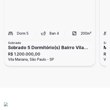
Dorm
5
Ban
4
200
m²
Sobrado
Sob
Sobrado 5 Dormitório(s) Bairro Vila
MA
R$ 1.200.000,00
R$
Mariana
Vila Mariana, São Paulo - SP
Vil