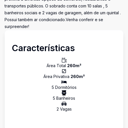
transportes públicos. O sobrado conta com 10 salas , 5
banheiros sociais e 2 vagas de garagem, além de um quintal .
Possui também ar condicionado.Venha conferir e se
surpreender!
Características
Área Total
260
m²
Área Privativa
260
m²
5
Dormitório
s
5
Banheiro
s
2
Vaga
s