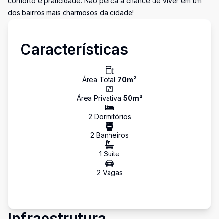
conforto e praticidade. Não perca a chance de viver em um
dos bairros mais charmosos da cidade!
Características
Área Total
70
m²
Área Privativa
50
m²
2
Dormitório
s
2
Banheiro
s
1
Suíte
2
Vaga
s
Infraestrutura