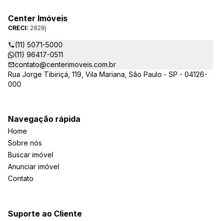
reconhecida pelo mercado imobiliário como uma das mais
atuantes imobiliárias da região, credenciada junto ao Conselho
Center Imóveis
Regional dos Corretores de Imóveis (CRECI) e associada ao
CRECI:
2828j
Sindicato das Empresas de Compra, Venda, Locação e
Administração de Imóveis Residenciais e Comerciais de São
(11) 5071-5000
Paulo (SECOVI).
(11) 96417-0511
contato@centerimoveis.com.br
Rua Jorge Tibiriçá, 119, Vila Mariana, São Paulo - SP - 04126-
000
Navegação rápida
Home
Sobre nós
Buscar imóvel
Anunciar imóvel
Contato
Suporte ao Cliente