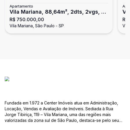
Apartamento
Apa
Vila Mariana, 88,64m², 2dts, 2vgs, px
Vi
R$ 750.000,00
R$
metrõ!!
me
Vila Mariana, São Paulo - SP
Vil
Fundada em 1.972 a Center Imóveis atua em Administração,
Locação, Vendas e Avaliação de Imóveis. Sediada à Rua
Jorge Tibiriça, 119 – Vila Mariana, uma das regiões mais
valorizadas da zona sul de São Paulo, destaca-se pelo seu
pioneirismo e alta qualidade na prestação de serviços. É