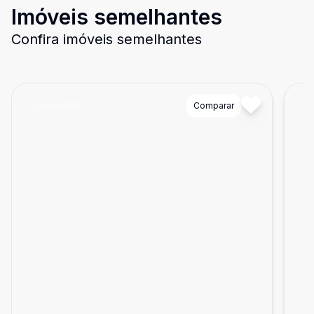
Imóveis semelhantes
Confira imóveis semelhantes
Cód:
890519
Comparar
Có