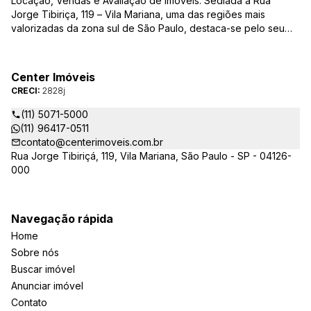
Locação, Vendas e Avaliação de Imóveis. Sediada à Rua
Jorge Tibiriça, 119 – Vila Mariana, uma das regiões mais
valorizadas da zona sul de São Paulo, destaca-se pelo seu
pioneirismo e alta qualidade na prestação de serviços. É
reconhecida pelo mercado imobiliário como uma das mais
atuantes imobiliárias da região, credenciada junto ao Conselho
Center Imóveis
Regional dos Corretores de Imóveis (CRECI) e associada ao
CRECI:
2828j
Sindicato das Empresas de Compra, Venda, Locação e
Administração de Imóveis Residenciais e Comerciais de São
(11) 5071-5000
Paulo (SECOVI).
(11) 96417-0511
contato@centerimoveis.com.br
Rua Jorge Tibiriçá, 119, Vila Mariana, São Paulo - SP - 04126-
000
Navegação rápida
Home
Sobre nós
Buscar imóvel
Anunciar imóvel
Contato