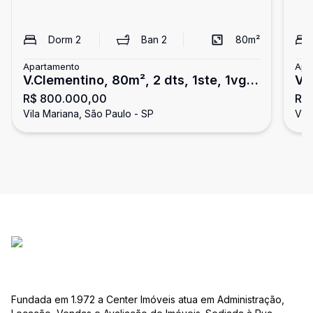
Dorm
2
Ban
2
80
m²
Apartamento
Apa
V.Clementino, 80m², 2 dts, 1ste, 1vga,
Vi
R$ 800.000,00
R$
px metrô!!
me
Vila Mariana, São Paulo - SP
Vil
Fundada em 1.972 a Center Imóveis atua em Administração,