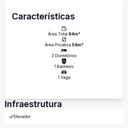
Características
Área Total
64
m²
Área Privativa
54
m²
2
Dormitório
s
1
Banheiro
1
Vaga
Infraestrutura
Elevador