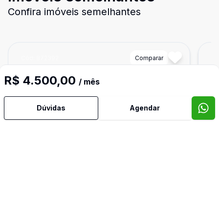
Confira imóveis semelhantes
Cód:
872392
Comparar
Có
R$ 4.500,00
/ mês
Dúvidas
Agendar