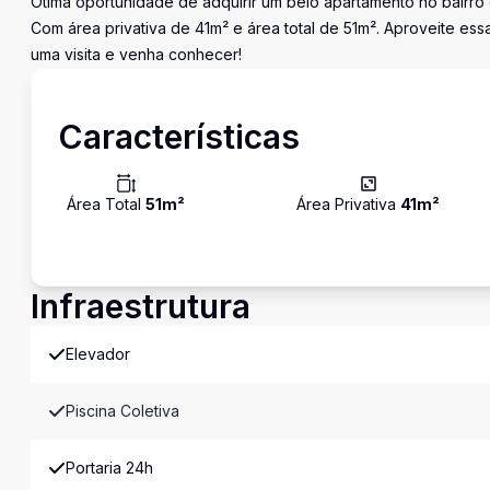
Ótima oportunidade de adquirir um belo apartamento no bairro 
Com área privativa de 41m² e área total de 51m². Aproveite e
uma visita e venha conhecer!
Características
Área Total
51
m²
Área Privativa
41
m²
Infraestrutura
Elevador
Piscina Coletiva
Portaria 24h