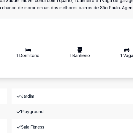
da Saúde. Imóvel conta com 1 quarto, 1 banheiro e 1 vaga de garag
ssa chance de morar em um dos melhores bairros de São Paulo. Age
1
Dormitório
1
Banheiro
1
Vag
Jardim
Playground
Sala Fitness