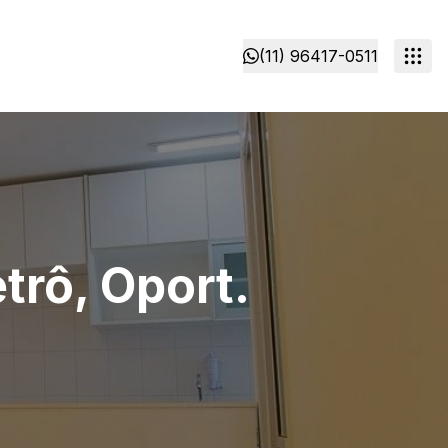
(11) 96417-0511
trô, Oport.