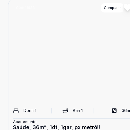
Cód:
11633
Comparar
Dorm
1
Ban
1
36
m
Apartamento
Saúde, 36m², 1dt, 1gar, px metrô!!