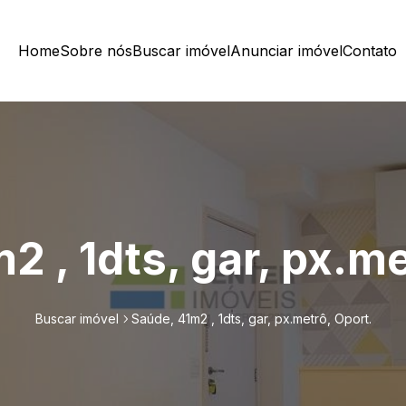
Home
Sobre nós
Buscar imóvel
Anunciar imóvel
Contato
2 , 1dts, gar, px.me
Buscar imóvel
Saúde, 41m2 , 1dts, gar, px.metrô, Oport.