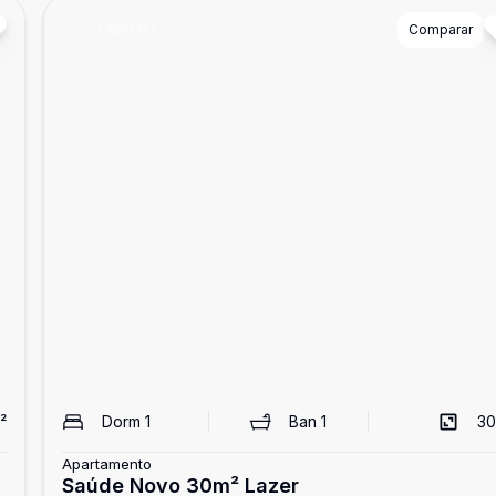
Cód:
890721
Comparar
²
Dorm
1
Ban
1
30
Apartamento
Saúde Novo 30m² Lazer