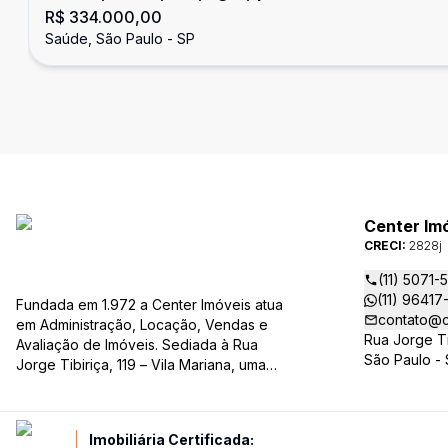
R$ 334.000,00
Saúde, São Paulo - SP
Center Im
CRECI:
2828j
(11) 5071-
(11) 96417
Fundada em 1.972 a Center Imóveis atua
contato@c
em Administração, Locação, Vendas e
Rua Jorge Tib
Avaliação de Imóveis. Sediada à Rua
São Paulo -
Jorge Tibiriça, 119 – Vila Mariana, uma
das regiões mais valorizadas da zona
sul de São Paulo, destaca-se pelo seu
pioneirismo e alta qualidade na
Imobiliária Certificada:
prestação de serviços. É reconhecida